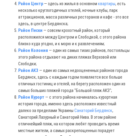
Район Центр
— здесь из жилья в основном
квартиры
, есть
несколько круглогодичных отелей, ночные клубы, парк
аттракционов, масса различных ресторанов и кафе - это все
здесь, в центре Бердянска;
Район Пески
— совсем крохотный район, который
расположился между Центром и Слободкой, с этого района
близко куда угодно, и к морю и к развлечениям;
Район Колония
— один из самых тихих районов, постояльцы
этого района отдыхают на диких пляжах Верховой или
Слободки;
Район АКЗ
— один из самых недооцененных районов города
Бердянск, здесь с каждым годом появляется все больше
отличных гостиниц и отелей, на берегу расположен один из
самых больших пляжей города "Большой пляж АКЗ";
Район Курорт
— с этого района начиналась курортная
история города, именно здесь расположен известный
далеко за пределами Украины
Санаторий Бердянск
,
Санаторий Лазурный и Санаторий Нива. В этом районе
отличнейший пляж, на котором любят проводить время
местные жители, а самых раскрепощенных порадует