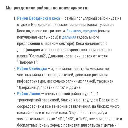
Мы разделили районы по популярности:
Район Бердянская коса
— самый популярный район куда на
отдых в Бердянске приезжает основная масса туристов.
Коса поделена на три части:
ближняя
,
средняя
(самая
популярная часть косы) и
дальняя
(здесь много
предложений в частном секторе). Коса начинается с
дельфинария и аквапрака, Средняя коса начинается от
пляжа "Солома2", Дальняя коса начинается от отеля
"Панорама";
Район Слободка
— здесь манят на отдых множество
частных мини-гостиниц и отелей, довольно развитая
инфраструктура, несколько отличных пляжей, таких как
"Дзержинец", "Третий пляж" и другие;
Район Лиски
— очень хороший район с удобной
транспортной развязкой, близко к центру, где в Бердянске
сосредоточены все вечерние развлечения, на Лисках много
пляжей - это и отличный пляж "Лодочная станция", и
замечательные пляжи "№1", "№2", и "№3", все они песчаные и
бесплатные, очень хорошо подходят для отдыха с детьми;