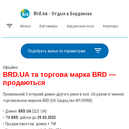
Brd.ua -
Отдых в Бердянске
Жилье
Веб камеры
Бердянская коса
Аквапарк
Подобрать жилье по параметрам
Офіційно
BRD.UA та торгова марка BRD —
продаються
Преміальний 3-літерний домен другого рівня в зоні .UA разом із чинною
торговельною маркою BRD (UA Свідоцтво №159988).
• Домен:
BRD.UA
(2LD .UA)
• ТМ
BRD
: дійсна до
29.03.2032
• Продаж пакетом: домен + ТМ