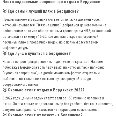
Часто задаваемые вопросы про отдых в Бердянске
🥇 Где самый лучший пляж в Бердянске?
Лучшим пляжем в Бердянске считается пляж на дальней косе,
который называется "Пляж на шпиле", добраться до него можно на
собственном авто или общественным транспортом №15, от конечной
остановки идти минут 15-20, где для вас откроется огромный
песчаный пляж с прозрачной водой, но с полным отсутствием
инфраструктуры.
🥈 Где лучше купаться в Бердянске?
На этот вопрос проще ответить - где лучше не купаться. На всем
побережье Бердянска есть пару дамб, на которых так и написано
"купаться запрещено", на дамбе можно комфортно отдыхать и
рыбачить, но только не купаться, лучше прогуляйтесь до
оборудованного пляжа.
🥉 Сколько стоит отдых в Бердянске 2022?
В 2022 году цены на отдых стартовали со 150 гривен с человека в
сутки. За эти деньги предлагали номер без удобств, без кондиционера,
санузел, как правило, находится на территории домовладения.
🥇 Сколько стоит отдохнуть в Бердянске?