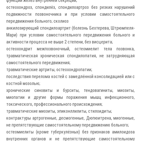
функций желез внутренней секреции;
остеохондроз, спондилёз, спондилоартроз без резких нарушений
подвижности позвоночника и при условии самостоятельного
передвижения больного; сколиоз
анкилозирующий спондилоартрит (болезнь Бехтерева, Штрюмпеля-
Мари) при условии самостоятельного передвижения больного и
активности процесса не выше 2 степени, без висцерита;
остеохондрит межпозвоночный, остеомиелит тела позвонка,
травматическая хроническая спондилопатия, не затрудняющая
самостоятельного передвижения;
травматические артриты, остеохондропатии;
последствия перелома костей с замедлённой консолидацией или с
костной мозолью;
хронические синовиты и бурситы, тендовагиниты, миозиты,
миопатии и другие формы поражения мышц инфекционного,
токсического, профессионального происхождения;
травматические миозиты, эпиконллилиты, стилоидиты;
контрактуры артрогенные, десмогенные, Дюпюитрена, миогенные,
не препятствующие самостоятельному передвижению больного;
остеомиелиты (кроме туберкулёзных) без признаков амилоидоза
внутренних органов и не препятствующие самостоятельному