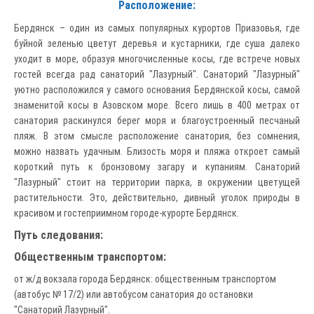
Расположение:
Бердянск – один из самых популярных курортов Приазовья, где
буйной зеленью цветут деревья и кустарники, где суша далеко
уходит в море, образуя многочисленные косы, где встрече новых
гостей всегда рад санаторий "Лазурный". Санаторий "Лазурный"
уютно расположился у самого основания Бердянской косы, самой
знаменитой косы в Азовском море. Всего лишь в 400 метрах от
санатория раскинулся берег моря и благоустроенный песчаный
пляж. В этом смысле расположение санатория, без сомнения,
можно назвать удачным. Близость моря и пляжа откроет самый
короткий путь к бронзовому загару и купаниям. Санаторий
"Лазурный" стоит на территории парка, в окружении цветущей
растительности. Это, действительно, дивный уголок природы в
красивом и гостеприимном городе-курорте Бердянск.
Путь следования:
Общественным транспортом:
от ж/д вокзала города Бердянск: общественным транспортом
(автобус № 17/2) или автобусом санатория до остановки
"Санаторий Лазурный".