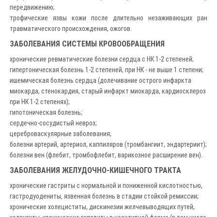
передвижению;
трофические язвы кожи после длительно незаживающих ран
травматического происхождения, ожогов.
ЗАБОЛЕВАНИЯ СИСТЕМЫ КРОВООБРАЩЕНИЯ
хронические ревматические болезни сердца с НК 1-2 степеней;
гипертоническая болезнь 1-2 степеней, при НК - не выше 1 степени;
ишемическая болезнь сердца (долечивание острого инфаркта
миокарда, стенокардия, старый инфаркт миокарда, кардиосклероз
при НК 1-2 степенях);
гипотоническая болезнь;
сердечно-сосудистый невроз;
цереброваскулярные заболевания;
болезни артерий, артериол, каппиляров (тромбангиит, эндартериит);
болезни вен (флебит, тромбофлебит, варикозное расширение вен).
ЗАБОЛЕВАНИЯ ЖЕЛУДОЧНО-КИШЕЧНОГО ТРАКТА
хронические гастриты с нормальной и пониженной кислотностью,
гастродуодениты, язвенная болезнь в стадии стойкой ремиссии;
хронические холециститы, дискинезии желчевыводящих путей,