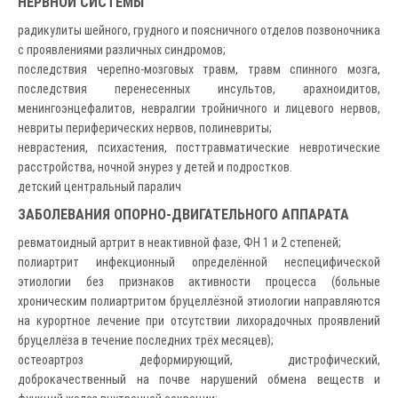
НЕРВНОЙ СИСТЕМЫ
радикулиты шейного, грудного и поясничного отделов позвоночника
с проявлениями различных синдромов;
последствия черепно-мозговых травм, травм спинного мозга,
последствия перенесенных инсультов, арахноидитов,
менингоэнцефалитов, невралгии тройничного и лицевого нервов,
невриты периферических нервов, полиневриты;
неврастения, психастения, посттравматические невротические
расстройства, ночной энурез у детей и подростков.
детский центральный паралич
ЗАБОЛЕВАНИЯ ОПОРНО-ДВИГАТЕЛЬНОГО АППАРАТА
ревматоидный артрит в неактивной фазе, ФН 1 и 2 степеней;
полиартрит инфекционный определённой неспецифической
этиологии без признаков активности процесса (больные
хроническим полиартритом бруцеллёзной этиологии направляются
на курортное лечение при отсутствии лихорадочных проявлений
бруцеллёза в течение последних трёх месяцев);
остеоартроз деформирующий, дистрофический,
доброкачественный на почве нарушений обмена веществ и