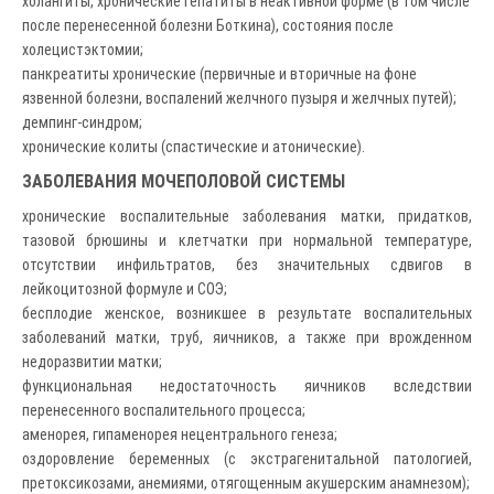
холангиты, хронические гепатиты в неактивной форме (в том числе
после перенесенной болезни Боткина), состояния после
холецистэктомии;
панкреатиты хронические (первичные и вторичные на фоне
язвенной болезни, воспалений желчного пузыря и желчных путей);
демпинг-синдром;
хронические колиты (спастические и атонические).
ЗАБОЛЕВАНИЯ МОЧЕПОЛОВОЙ СИСТЕМЫ
хронические воспалительные заболевания матки, придатков,
тазовой брюшины и клетчатки при нормальной температуре,
отсутствии инфильтратов, без значительных сдвигов в
лейкоцитозной формуле и СОЭ;
бесплодие женское, возникшее в результате воспалительных
заболеваний матки, труб, яичников, а также при врожденном
недоразвитии матки;
функциональная недостаточность яичников вследствии
перенесенного воспалительного процесса;
аменорея, гипаменорея нецентрального генеза;
оздоровление беременных (с экстрагенитальной патологией,
претоксикозами, анемиями, отягощенным акушерским анамнезом);