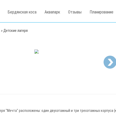
Бердянская коса
Аквапарк
Отзывы
Планирование
а
»
Детские лагеря
1
/
12
еря "Мечта" расположены: один двухэтажный и три трехэтажных корпуса (к