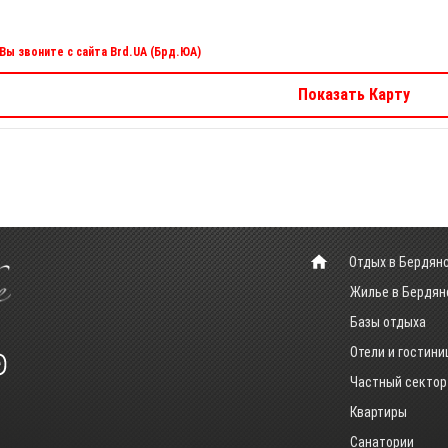
Вы звоните с сайта Brd.UA (Брд.ЮА)
Показать Карту
Отдых в Бердян
Жилье в Бердян
Базы отдыха
Отели и гостин
Частный сектор
Квартиры
Санатории