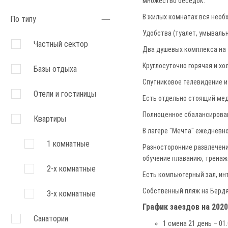
множество беседок.
В жилых комнатах вся необ
По типу
Удобства (туалет, умывальн
Частный сектор
Два душевых комплекса на 
Круглосуточно горячая и хо
Базы отдыха
Спутниковое телевидение и
Отели и гостиницы
Есть отдельно стоящий мед
Полноценное сбалансирован
Квартиры
В лагере "Мечта" ежедневн
1 комнатные
Разносторонние развлечения
обучение плаванию, тренаж
2-х комнатные
Есть компьютерный зал, инт
Собственный пляж на Бердя
3-х комнатные
График заездов на 2020
Санатории
1 смена 21 день – 01.