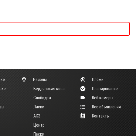
ске
Районы
Пляжи
ске
Бердянская коса
Планирование
Слободка
Веб камеры
ицы
Лиски
Все объявления
АКЗ
Контакты
Центр
Пески