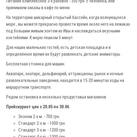
Питание комплексное 3-х разовое - 350 грн. с человека, или
принимаем заказы в кафе по меню
На территории шикарный открытый бассейн, когда волнующееся
море , вы можете прекрасно провести время около него на лежаках
под большим живым зонтом из Ивы и наслаждаться вкусными
коктейлями. К морю пешком 5 минут.
Для наших маленьких гостей, есть детская площадка и в
определённое время их будут развлекать детские аниматоры.
Бесплатная стоянка для машин.
Аквапарк, зоопарк, дельфинарий, аттракционы, рынок и ночные
развлекательные заведения, находятся в 15-20 минутах езды на
маршрутном транспорте.
Рядом остановка и несколько продуктовых магазинов.
Прейскурант цен с 20.05 по 30.06
Эконом 2-х.м. - 700 грн.
Стандарт 2-х.м. - 1000 грн.
Стандарт 3-х.м. - 1200 грн.
Стандарт 4-х.м. - 1300 грн.